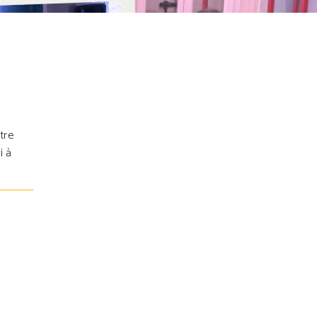
tre
i à