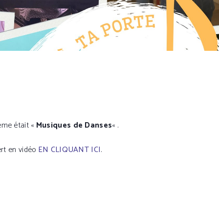
ème était «
Musiques de Danses
« .
rt en vidéo
EN CLIQUANT ICI
.