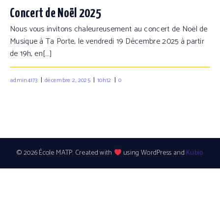
Concert de Noël 2025
Nous vous invitons chaleureusement au concert de Noël de
Musique à Ta Porte, le vendredi 19 Décembre 2025 à partir
de 19h, en[…]
|
|
|
admin4173
décembre 2, 2025
10h12
0
© 2026 École MATP. Created with
using WordPress and
Kubio